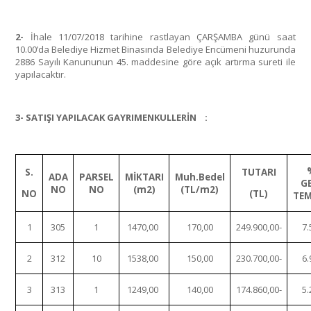
2-
İhale 11/07/2018 tarihine rastlayan ÇARŞAMBA günü saat
10.00’da Belediye Hizmet Binasında Belediye Encümeni huzurunda
2886 Sayılı Kanununun 45. maddesine göre açık artırma sureti ile
yapılacaktır.
3- SATIŞI YAPILACAK GAYRIMENKULLERİN :
S.
TUTARI
ADA
PARSEL
MİKTARI
Muh.Bedel
GE
NO
NO
(m2)
(TL/m2)
NO
(TL)
TEM
1
305
1
1470,00
170,00
249.900,00-
7.
2
312
10
1538,00
150,00
230.700,00-
6.
3
313
1
1249,00
140,00
174.860,00-
5.