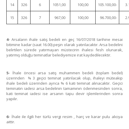
14
326
6
1051,00
100,00
105.100,00-
3.
15
326
7
967,00
100,00
96.700,00-
2.
4-
Arsaların ihale satış bedeli en geç 16/07/2018 tarihine mesai
bitimine kadar (saat 16.00) peşin olarak yatırılacaktır. Arsa bedelini
belirtilen sürede yatırmayan müstecirin ihalesi fesh olunarak,
yatırmış olduğu teminatlar belediyemize irat kaydedilecektir.
5-
İhale öncesi arsa satış muhammen bedeli (toplam bedel)
üzerinden % 3 geçici teminat yatırılacak olup, ihaleyi müteakip
ihale bedeli üzerinden ayrıca % 6 kati teminat alınacaktır. Geçici
teminatın iadesi arsa bedelinin tamamının ödenmesinden sonra,
kati teminat iadesi ise arsanın tapu devir işlemlerinden sonra
yapılır.
6-
İhale ile ilgili her türlü vergi resim , harç ve karar pulu alıcıya
aittir.