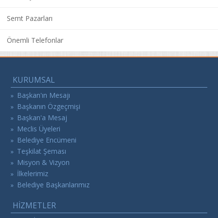
Semt Pazarları
Önemli Telefonlar
KURUMSAL
Başkan'ın Mesajı
»
Başkanın Özgeçmişi
»
Başkan'a Mesaj
»
Meclis Üyeleri
»
Belediye Encümeni
»
Teşkilat Şeması
»
Misyon & Vizyon
»
İlkelerimiz
»
Belediye Başkanlarımız
»
HİZMETLER